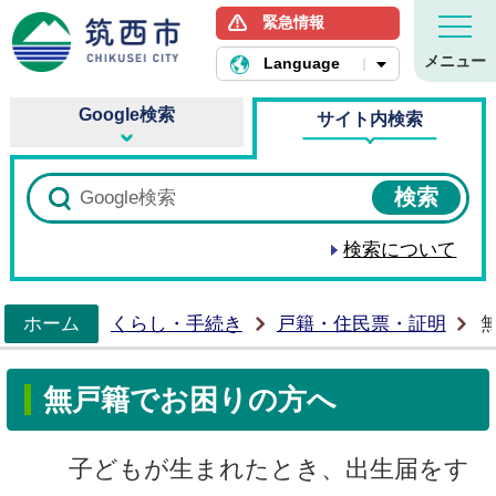
緊急情報
筑西市ホームページ
メニュー
Language
Google検索
サイト内検索
検索について
ホーム
くらし・手続き
戸籍・住民票・証明
>
無戸籍でお困りの方へ
子どもが生まれたとき、出生届をす