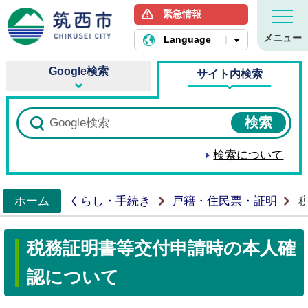
緊急情報
筑西市ホームページ
メニュー
Language
Google検索
サイト内検索
検索について
ホーム
くらし・手続き
戸籍・住民票・証明
>
税務証明書等交付申請時の本人確
認について