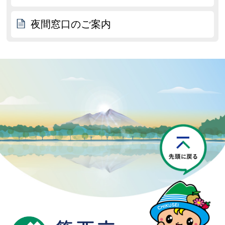
夜間窓口のご案内
P
筑西市