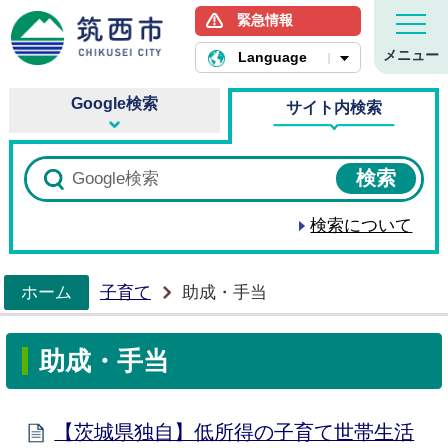
緊急情報
筑西市ホームページ
メニュー
Language
Google検索
サイト内検索
検索について
ホーム
子育て
助成・手当
>
助成・手当
【茨城県独自】低所得の子育て世帯生活