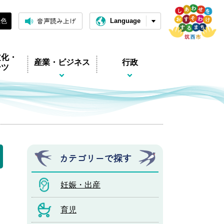
音声読み上げ
黒色
Language
文化・
産業・ビジネス
行政
ーツ
カテゴリーで探す
妊娠・出産
育児