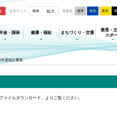
ムページ
拡大
報
文字サイズ
標準
背景色
標準
青色
黄色
教育・
年金・国保
健康・福祉
まちづくり・交通
スポ
6年度統計要覧
連ファイルダウンロード」よりご覧ください。