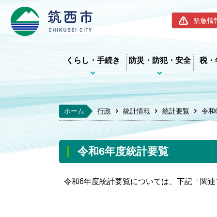
筑西市ホー
緊急情
くらし・手続き
防災・防犯・安全
税・
ホーム
行政
統計情報
統計要覧
令和
令和6年度統計要覧
令和6年度統計要覧については、下記「関