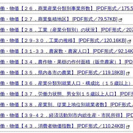
物価【２６．商業産業分類別事業所数】 [PDF形式／175.57
物価【２７．商業集積地区】 [PDF形式／79.57KB]
物価【２８．工業（産業分類別）の状況】 [PDF形式／207.1
物価【２９-３０．工業の推移】 [PDF形式／120.16KB]
物価【３１-３３．農家数・農家人口】 [PDF形式／92.14K
物価【３４．農作物・果樹の作付面積（販売農家）】 [PDF形式
物価【３５．県内各市の農業】 [PDF形式／119.18KB]
物価【３６．産業分類別就業人口・構成比（１５歳以上）】 [PD
物価【３７．労働力状態、男女別１５歳以上人口】 [PDF形式／
物価【３８．産業別、従業上地位別就業者数】 [PDF形式／130
物価【３９-４２．経済活動別市内総生産・市民所得】 [PDF形式
物価【４３．消費者物価指数】 [PDF形式／110.24KB]