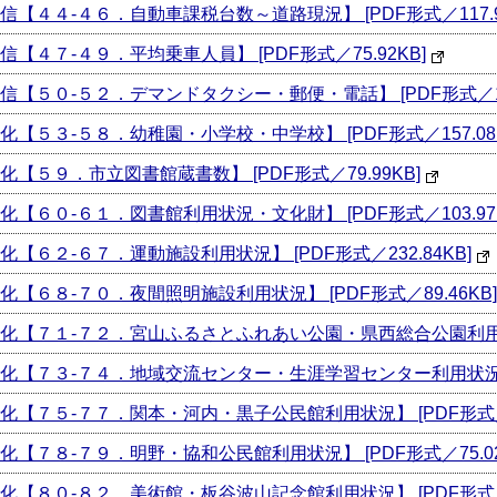
４４-４６．自動車課税台数～道路現況】 [PDF形式／117.99
４７-４９．平均乗車人員】 [PDF形式／75.92KB]
５０-５２．デマンドタクシー・郵便・電話】 [PDF形式／100
５３-５８．幼稚園・小学校・中学校】 [PDF形式／157.08K
５９．市立図書館蔵書数】 [PDF形式／79.99KB]
６０-６１．図書館利用状況・文化財】 [PDF形式／103.97K
６２-６７．運動施設利用状況】 [PDF形式／232.84KB]
６８-７０．夜間照明施設利用状況】 [PDF形式／89.46KB]
７１-７２．宮山ふるさとふれあい公園・県西総合公園利用状況】 
７３-７４．地域交流センター・生涯学習センター利用状況】 [P
７５-７７．関本・河内・黒子公民館利用状況】 [PDF形式／86
７８-７９．明野・協和公民館利用状況】 [PDF形式／75.02
８０-８２．美術館・板谷波山記念館利用状況】 [PDF形式／83