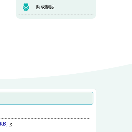
助成制度
B]