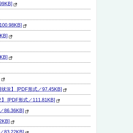
KB]
.98KB]
B]
B]
[PDF形式／97.45KB]
DF形式／111.81KB]
.36KB]
KB]
.22KB]