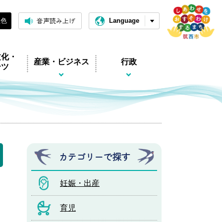
音声読み上げ
黒色
Language
文化・
産業・ビジネス
行政
ーツ
カテゴリーで探す
妊娠・出産
育児