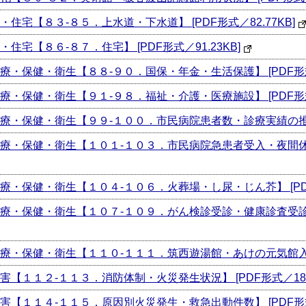
宅【８３-８５．上水道・下水道】 [PDF形式／82.77KB]
【８６-８７．住宅】 [PDF形式／91.23KB]
保健・衛生【８８-９０．国保・年金・生活保護】 [PDF形式／8
保健・衛生【９１-９８．福祉・介護・医療施設】 [PDF形式／1
保健・衛生【９９-１００．市民病院患者数・診療実績の推移】 [
療・保健・衛生【１０１-１０３．市民病院急患者受入・夜間
保健・衛生【１０４-１０６．火葬場・し尿・じん芥】 [PDF形
療・保健・衛生【１０７-１０９．がん検診受診・健康診査受診・
保健・衛生【１１０-１１１．筑西遊湯館・あけの元気館入館者数】
１１２-１１３．消防体制・火災発生状況】 [PDF形式／183.
１１４-１１５．原因別火災発生・救急出動件数】 [PDF形式／1