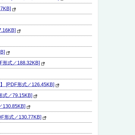
KB]
6KB]
B]
／188.32KB]
F形式／126.45KB]
79.15KB]
.85KB]
／130.77KB]