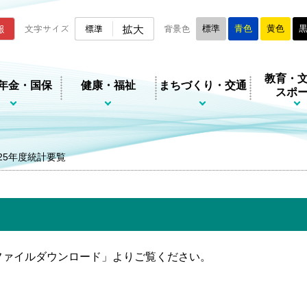
ムページ
拡大
報
文字サイズ
標準
背景色
標準
青色
黄色
教育・
年金・国保
健康・福祉
まちづくり・交通
スポ
25年度統計要覧
ファイルダウンロード」よりご覧ください。