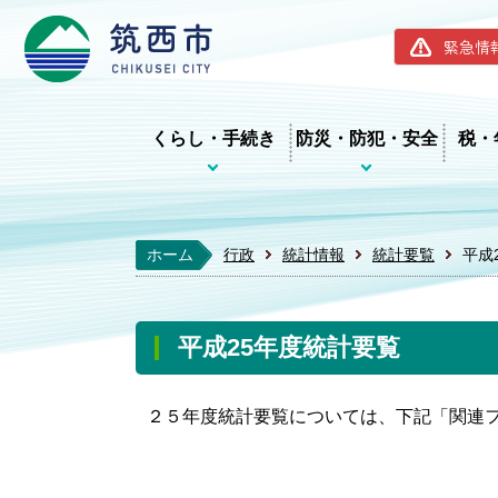
筑西市ホー
緊急情
くらし・手続き
防災・防犯・安全
税・
ホーム
行政
統計情報
統計要覧
平成
平成25年度統計要覧
２５年度統計要覧については、下記「関連