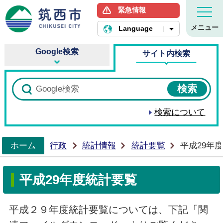
緊急情報
筑西市ホームページ
メニュー
Language
Google検索
サイト内検索
検索について
ホーム
行政
統計情報
統計要覧
平成29年
>
平成29年度統計要覧
平成２９年度統計要覧については、下記「関