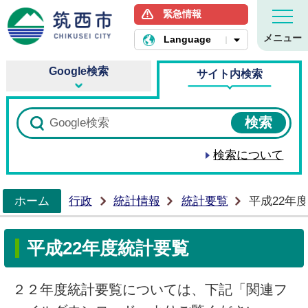
緊急情報
筑西市ホームページ
メニュー
Language
Google検索
サイト内検索
検索について
ホーム
行政
統計情報
統計要覧
平成22年
>
平成22年度統計要覧
２２年度統計要覧については、下記「関連フ