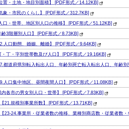
位置・土地・地目別面積】 [PDF形式／14.12KB]
象・市民のくらし】 [PDF形式／312.7KB]
人口・世帯、地区別人口の推移】 [PDF形式／51.12KB]
3階層別人口】 [PDF形式／8.73KB]
2.人口動態、婚姻、離婚】 [PDF形式／9.64KB]
・丁・字別世帯数及び人口】 [PDF形式／19.16KB]
-17.都道府県別転入転出人口、年齢別死亡転入転出人口、年齢別
9.人口集中地区、昼間夜間人口】 [PDF形式／11.08KB]
内各市の男女別人口・世帯】 [PDF形式／7.83KB]
1.規模別事業所数】 [PDF形式／13.71KB]
【23-24.事業所・従業者数の推移、業種別商店数・従業者数・