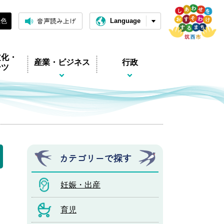
音声読み上げ
黒色
Language
文化・
産業・ビジネス
行政
ーツ
カテゴリーで探す
妊娠・出産
育児