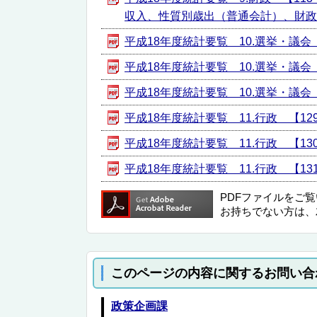
収入、性質別歳出（普通会計）、財政指数等
平成18年度統計要覧 10.選挙・議会 【1
平成18年度統計要覧 10.選挙・議会 【
平成18年度統計要覧 10.選挙・議会 【12
平成18年度統計要覧 11.行政 【129.
平成18年度統計要覧 11.行政 【130.
平成18年度統計要覧 11.行政 【131-1
PDFファイルをご
お持ちでない方は、
このページの内容に関するお問い合
政策企画課