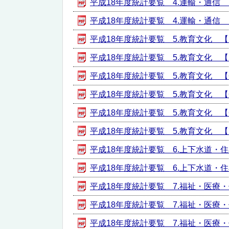
平成18年度統計要覧 4.運輸・通信 【48
平成18年度統計要覧 4.運輸・通信 【5
平成18年度統計要覧 5.教育文化 【54
平成18年度統計要覧 5.教育文化 【59
平成18年度統計要覧 5.教育文化 【60
平成18年度統計要覧 5.教育文化 【63-
平成18年度統計要覧 5.教育文化 【69
平成18年度統計要覧 5.教育文化 【72
平成18年度統計要覧 6.上下水道・住宅 
平成18年度統計要覧 6.上下水道・住宅 【
平成18年度統計要覧 7.福祉・医療・保健
平成18年度統計要覧 7.福祉・医療・保健
平成18年度統計要覧 7.福祉・医療・保