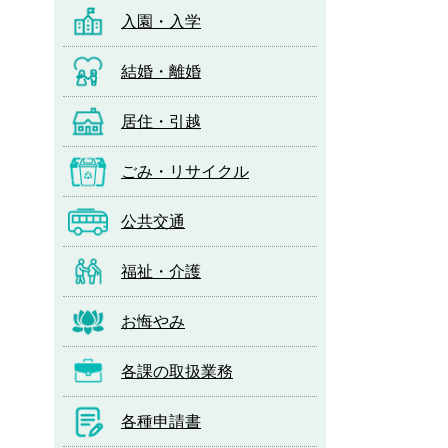
入園・入学
結婚・離婚
居住・引越
ごみ・リサイクル
公共交通
福祉・介護
お悔やみ
各課の取扱業務
各種申請書