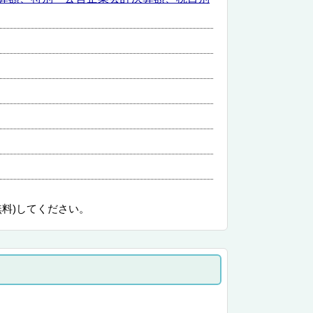
無料)してください。