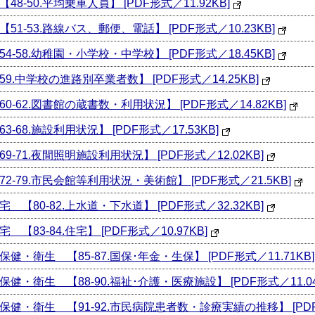
-50.平均乗車人員】 [PDF形式／11.92KB]
1-53.路線バス、郵便、電話】 [PDF形式／10.23KB]
-58.幼稚園・小学校・中学校】 [PDF形式／18.45KB]
.中学校の進路別卒業者数】 [PDF形式／14.25KB]
-62.図書館の蔵書数・利用状況】 [PDF形式／14.82KB]
68.施設利用状況】 [PDF形式／17.53KB]
-71.夜間照明施設利用状況】 [PDF形式／12.02KB]
-79.市民会館等利用状況・美術館】 [PDF形式／21.5KB]
【80-82.上水道・下水道】 [PDF形式／32.32KB]
83-84.住宅】 [PDF形式／10.97KB]
・衛生 【85-87.国保･年金・生保】 [PDF形式／11.71KB]
・衛生 【88-90.福祉･介護・医療施設】 [PDF形式／11.04
健・衛生 【91-92.市民病院患者数・診療実績の推移】 [PDF形