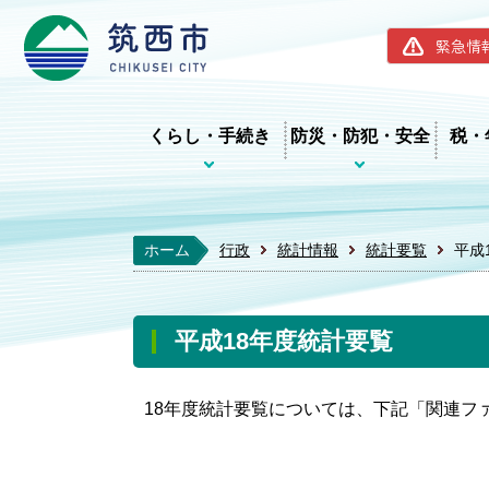
筑西市ホー
緊急情
くらし・手続き
防災・防犯・安全
税・
ホーム
行政
統計情報
統計要覧
平成
平成18年度統計要覧
18年度統計要覧については、下記「関連フ