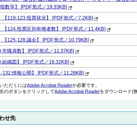
】 [PDF形式／19.33KB]
19-123.投票状況】 [PDF形式／7.2KB]
124.投票区別有権者数】 [PDF形式／11.4KB]
5-128.議会】 [PDF形式／10.79KB]
市職員数】 [PDF形式／11.37KB]
組織図】 [PDF形式／16.32KB]
32.情報公開】 [PDF形式／11.28KB]
覧いただくには
Adobe Acrobat Reader
が必要です。
左のボタンをクリックして
Adobe Acrobat Reader
をダウンロード(
わせ先