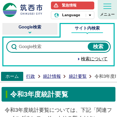
緊急情報
筑西市ホームページ
メニュー
Language
Google検索
サイト内検索
検索について
ホーム
行政
統計情報
統計要覧
令和3年度
>
令和3年度統計要覧
令和3年度統計要覧については、下記「関連フ