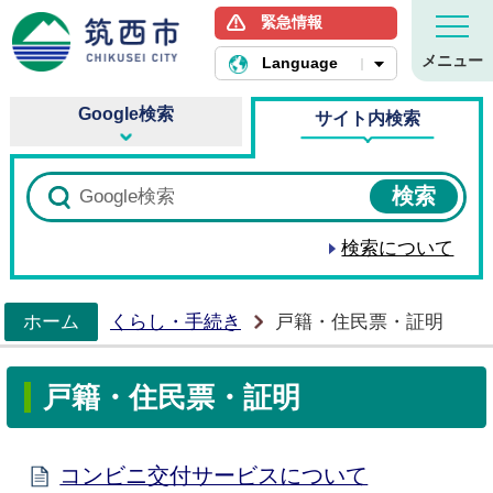
緊急情報
筑西市ホームページ
メニュー
Language
Google検索
サイト内検索
検索について
ホーム
くらし・手続き
戸籍・住民票・証明
>
戸籍・住民票・証明
コンビニ交付サービスについて