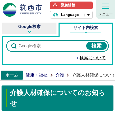
緊急情報
筑西市ホームページ
メニュー
Language
Google検索
サイト内検索
検索について
ホーム
健康・福祉
介護
介護人材確保につい
>
介護人材確保についてのお知ら
せ