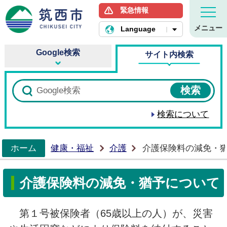
緊急情報
筑西市ホームページ
メニュー
Language
Google検索
サイト内検索
検索について
ホーム
健康・福祉
介護
介護保険料の減免・
>
介護保険料の減免・猶予について
第１号被保険者（65歳以上の人）が、災害