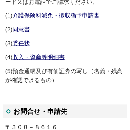
ード又はお電話でご請求ください。
(1)
介護保険料減免・徴収猶予申請書
(2)
同意書
(3)
委任状
(4)
収入・資産等明細書
(5)預金通帳及び有価証券の写し（名義・残高
が確認できるもの）
お問合せ・申請先
〒３０８－８６１６