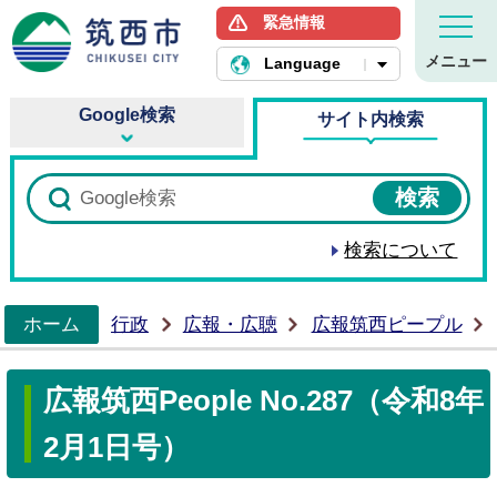
緊急情報
筑西市ホームページ
メニュー
Language
Google検索
サイト内検索
検索について
ホーム
行政
広報・広聴
広報筑西ピープル
>
広報筑西People No.287（令和8年
2月1日号）