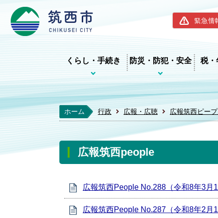
筑西市ホー
緊急情
くらし・手続き
防災・防犯・安全
税・
ホーム
行政
広報・広聴
広報筑西ピープ
広報筑西people
広報筑西People No.288（令和8年3
広報筑西People No.287（令和8年2