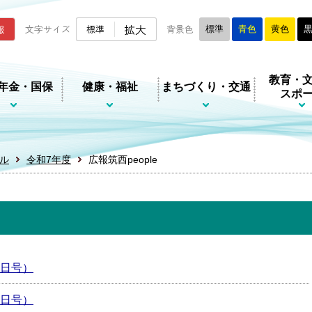
ムページ
拡大
報
文字サイズ
標準
背景色
標準
青色
黄色
教育・
年金・国保
健康・福祉
まちづくり・交通
スポ
ル
令和7年度
広報筑西people
月1日号）
月1日号）