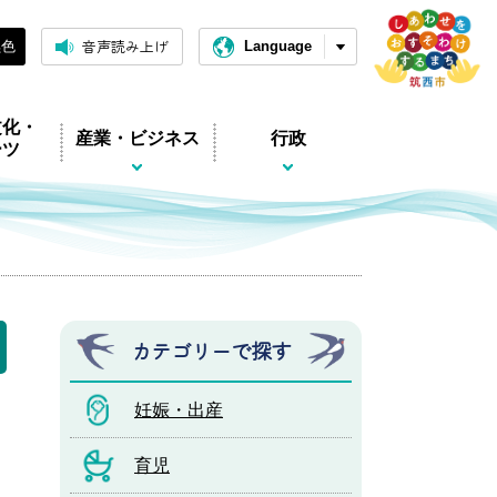
音声読み上げ
黒色
Language
文化・
産業・ビジネス
行政
ーツ
カテゴリーで探す
妊娠・出産
育児