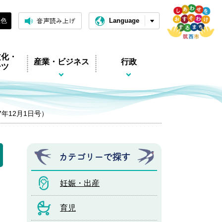
音声読み上げ
黒色
Language
文化・
産業・ビジネス
行政
ーツ
和7年12月1日号）
カテゴリーで探す
妊娠・出産
育児