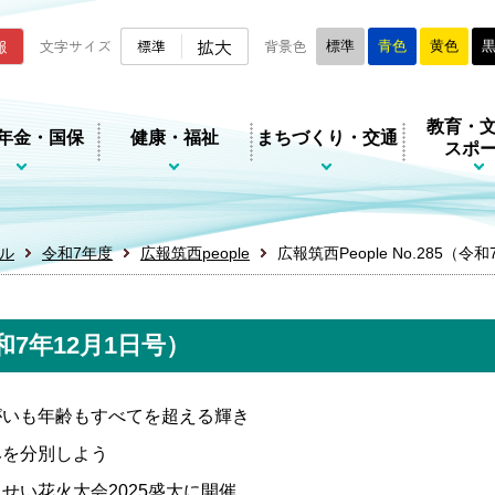
ムページ
拡大
報
文字サイズ
標準
背景色
標準
青色
黄色
教育・
年金・国保
健康・福祉
まちづくり・交通
スポ
ル
令和7年度
広報筑西people
広報筑西People No.285（令
令和7年12月1日号）
がいも年齢もすべてを超える輝き
みを分別しよう
くせい花火大会2025盛大に開催