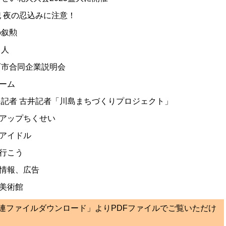
犯 夜の忍込みに注意！
の叙勲
く人
西市合同企業説明会
ーム
民記者 古井記者「川島まちづくりプロジェクト」
アップちくせい
アイドル
行こう
情報、広告
美術館
関連ファイルダウンロード」よりPDFファイルでご覧いただけ