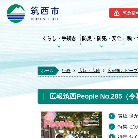
筑西市ホー
緊急情
くらし・手続き
防災・防犯・安全
税・
ホーム
行政
広報・広聴
広報筑西ピープ
広報筑西People No.285（
表紙 障
特集 ご
特集 ち