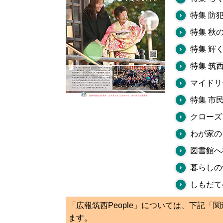
特集 防
特集 秋
特集 輝
特集 筑
マイドリ
特集 市
クローズ
わが家の
図書館へ
暮らしの
しもだて
「広報筑西People」については、下記「
ます。