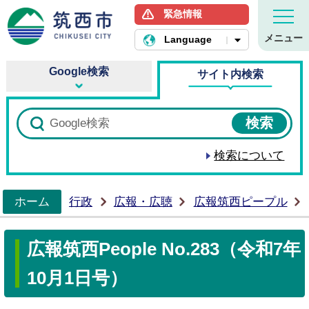
緊急情報
筑西市ホームページ
メニュー
Language
Google検索
サイト内検索
検索について
ホーム
行政
広報・広聴
広報筑西ピープル
>
広報筑西People No.283（令和7年
10月1日号）