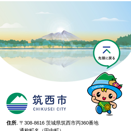
P
筑西市
住所.
〒308-8616 茨城県筑西市丙360番地
通称町名（田中町）