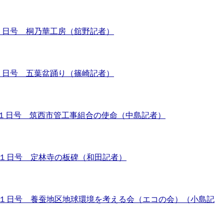
年7月１日号 桐乃華工房（舘野記者）
年8月１日号 五葉盆踊り（篠崎記者）
７年９月１日号 筑西市管工事組合の使命（中島記者）
年10月１日号 定林寺の板碑（和田記者）
７年11月１日号 養蚕地区地球環境を考える会（エコの会）（小島記