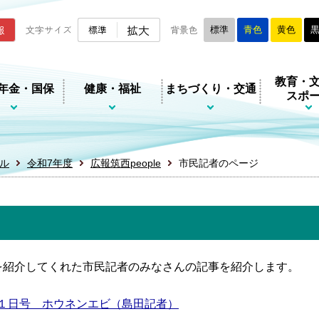
ムページ
拡大
報
文字サイズ
標準
背景色
標準
青色
黄色
教育・
年金・国保
健康・福祉
まちづくり・交通
スポ
ル
令和7年度
広報筑西people
市民記者のページ
を紹介してくれた市民記者のみなさんの記事を紹介します。
７年６月１日号 ホウネンエビ（島田記者）