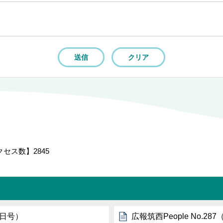
クセス数】
2845
1日号）
広報筑西People No.2