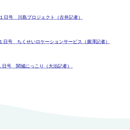
年12月１日号 川島プロジェクト（古井記者）
８年１月１日号 ちくせいロケーションサービス（廣澤記者）
年２月１日号 関城にっこり（大泊記者）