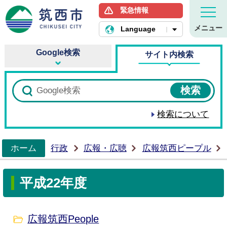
緊急情報
筑西市ホームページ
メニュー
Language
Google検索
サイト内検索
検索について
ホーム
行政
広報・広聴
広報筑西ピープル
>
平成22年度
広報筑西People