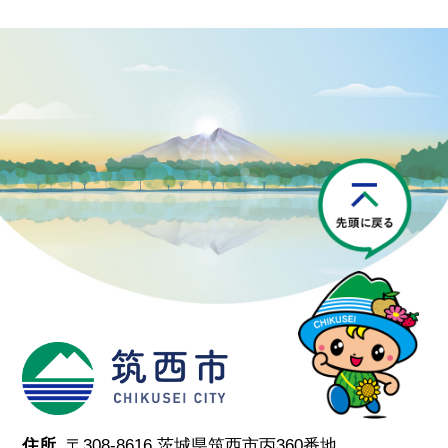
P
筑西市
住所.
〒308-8616 茨城県筑西市丙360番地