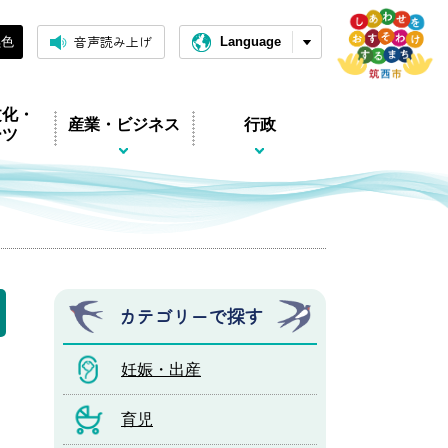
音声読み上げ
黒色
Language
文化・
産業・ビジネス
行政
ーツ
カテゴリーで探す
妊娠・出産
育児