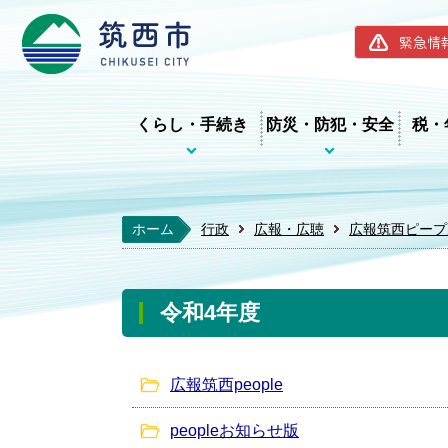
筑西市ホー
緊急情
くらし・手続き
防災・防犯・安全
税・
ホーム
行政
広報・広聴
広報筑西ピープ
令和4年度
広報筑西people
peopleお知らせ版