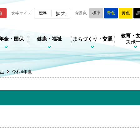
ムページ
拡大
報
文字サイズ
標準
背景色
標準
青色
黄色
教育・
年金・国保
健康・福祉
まちづくり・交通
スポ
ル
令和4年度