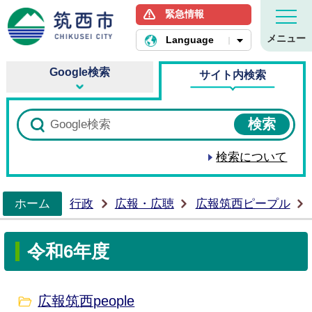
緊急情報
筑西市ホームページ
メニュー
Language
Google検索
サイト内検索
検索について
ホーム
行政
広報・広聴
広報筑西ピープル
>
令和6年度
広報筑西people