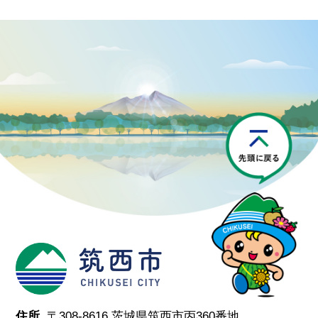
P
筑西市
住所.
〒308-8616 茨城県筑西市丙360番地