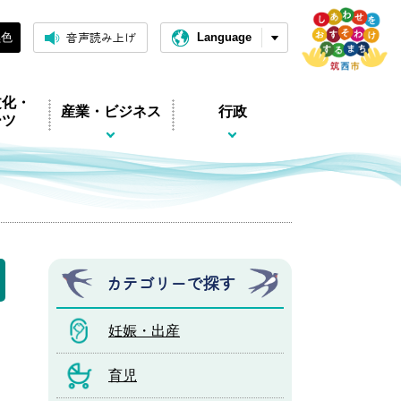
音声読み上げ
黒色
Language
文化・
産業・ビジネス
行政
ーツ
カテゴリーで探す
妊娠・出産
育児