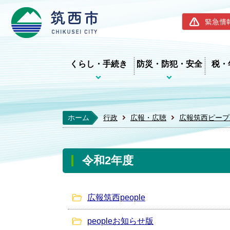
筑西市ホー
緊急情
くらし・手続き
防災・防犯・安全
税・
ホーム
行政
広報・広聴
広報筑西ピープ
令和2年度
広報筑西people
peopleお知らせ版