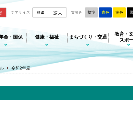
ムページ
拡大
報
文字サイズ
標準
背景色
標準
青色
黄色
教育・
年金・国保
健康・福祉
まちづくり・交通
スポ
ル
令和2年度