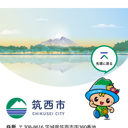
P
筑西市
住所.
〒308-8616 茨城県筑西市丙360番地