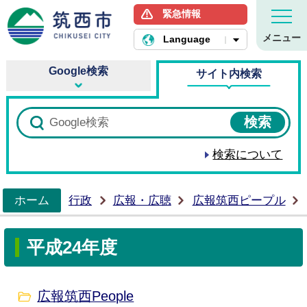
緊急情報
筑西市ホームページ
メニュー
Language
Google検索
サイト内検索
検索について
ホーム
行政
広報・広聴
広報筑西ピープル
>
平成24年度
広報筑西People