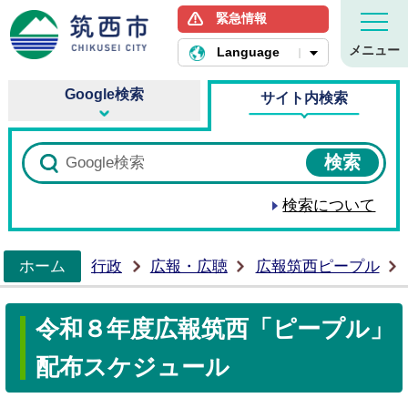
緊急情報
筑西市ホームページ
メニュー
Language
Google検索
サイト内検索
検索について
ホーム
行政
広報・広聴
広報筑西ピープル
>
令和８年度広報筑西「ピープル」
配布スケジュール