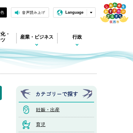
音声読み上げ
黒色
Language
文化・
産業・ビジネス
行政
ーツ
カテゴリーで探す
妊娠・出産
育児