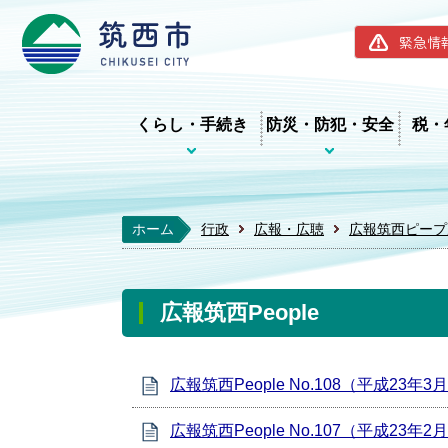
筑西市ホー
緊急情
くらし・手続き
防災・防犯・安全
税・
ホーム
行政
広報・広聴
広報筑西ピープ
広報筑西People
広報筑西People No.108（平成23年3
広報筑西People No.107（平成23年2