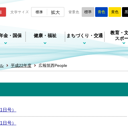
ムページ
拡大
報
文字サイズ
標準
背景色
標準
青色
黄色
教育・
年金・国保
健康・福祉
まちづくり・交通
スポ
ル
平成22年度
広報筑西People
月1日号）
月1日号）