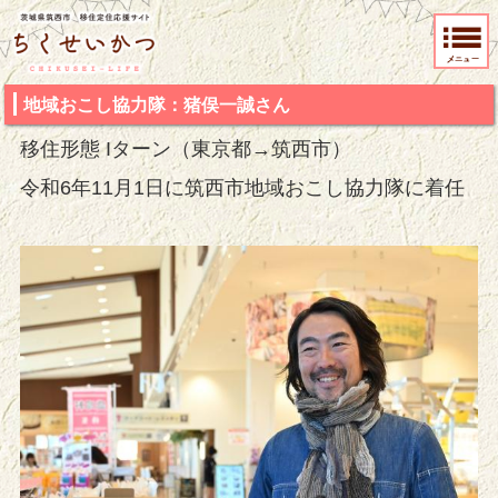
茨城県筑西市 移住定住応援サイト ちくせいかつ
地域おこし協力隊：猪俣一誠さん
移住形態 Iターン（東京都→筑西市）
令和6
年11月1日に筑西市地域おこし協力隊に着任