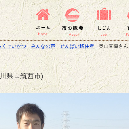
県筑西市 移住定住応援サイト ちくせいかつ
ホーム
市の概要
しご
ちくせいかつ
みんなの声
せんぱい移住者
奥山直樹さん
川県→筑西市)