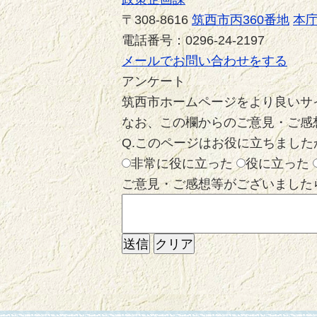
〒308-8616
筑西市丙360番地
本庁
電話番号：0296-24-2197
メールでお問い合わせをする
アンケート
筑西市ホームページをより良いサ
なお、この欄からのご意見・ご感
Q.このページはお役に立ちました
非常に役に立った
役に立った
ご意見・ご感想等がございました