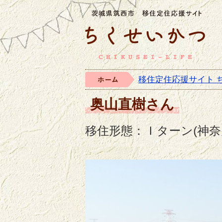
茨城
ホーム
移住定住応援サイト 
>
奥山直樹さん
移住形態：Ｉターン(神奈