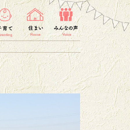
と
子育て
住まい
みんなの声