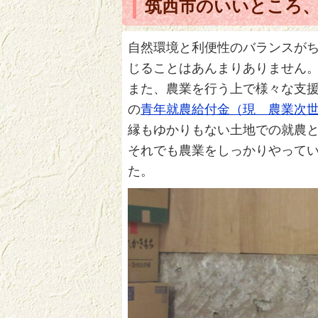
筑西市のいいところ
自然環境と利便性のバランスが
じることはあんまりありません
また、農業を行う上で様々な支
の
青年就農給付金（現 農業次
縁もゆかりもない土地での就農
それでも農業をしっかりやって
た。