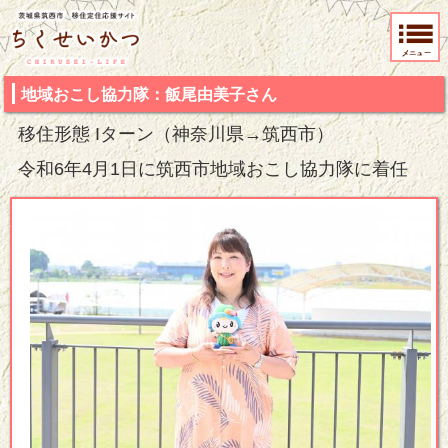
茨城県筑西市 移住定住応援サイト ちくせいかつ
地域おこし協力隊：飯尾由美子さん
移住形態 Iターン（神奈川県→筑西市）
令和6
年4月1日に筑西市地域おこし協力隊に着任