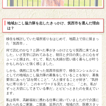
地域おこし協力隊を志したきっかけ、筑西市を選んだ理由
は？
移住を検討していた場所巡りをはじめて、地図上で目に留まっ
た「筑西市」。
何て読むのかな？と調べた事がきっかけとなり筑西に来てみま
した。いざ見学に訪れてみると、朝日と夕日の美しさに心をギ
ュ～ッと掴まれ、そして、私たち夫婦が思い描く暮らしが叶う
かもしれないと強く感じました。
しかも、偶然に立ち寄った筑西市役所で、移住コンシェルジュ
としての地域おこし協力隊の募集をしていることを知り、募集
要項にあった”話を聞くこと”、”人と接することが好き”、”気持
ちに寄り添う”。このキーワードを見たときに、「これ、私が
ずっと大切にしてきている事だ」とビビっときたのを覚えてい
ます。
私は長年、高齢福祉に携わる仕事に就いていましたので介護に
あたられるご家族、ご親族、近所の方、地域の方、医療スタッ