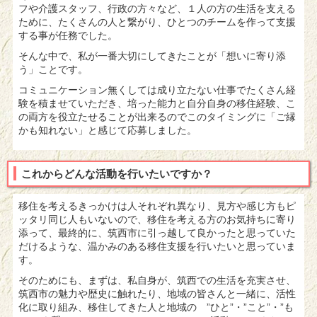
フや介護スタッフ、行政の方々など、１人の方の生活を支える
ために、たくさんの人と繋がり、ひとつのチームを作って支援
する事が任務でした。
そんな中で、私が一番大切にしてきたことが「想いに寄り添
う」ことです。
コミュニケーション無くしては成り立たない仕事でたくさん経
験を積ませていただき、培った能力と自分自身の移住経験、こ
の両方を役立たせることが出来るのでこのタイミングに「ご縁
かも知れない」と感じて応募しました。
これからどんな活動を行いたいですか？
移住を考えるきっかけは人それぞれ異なり、見方や感じ方もピ
ッタリ同じ人もいないので、移住を考える方のお気持ちに寄り
添って、最終的に、筑西市に引っ越して良かったと思っていた
だけるような、温かみのある移住支援を行いたいと思っていま
す。
そのためにも、まずは、私自身が、筑西での生活を充実させ、
筑西市の魅力や歴史に触れたり、地域の皆さんと一緒に、活性
化に取り組み、移住してきた人と地域の ”ひと”・”こと”・”も