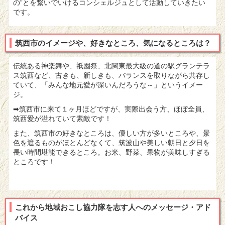
の”とを繋いでいけるコンシェルジュとして活動していきたい
です。
筑西市のイメージや、好きなところ、気になるところは？
伝統ある神楽舞や、祇園祭、北関東最大級の道の駅グランテラ
ス筑西など、古きも、新しきも、バランスを取りながら共存し
ていて、「みんな地元愛が深いんだろうな～」というイメー
ジ。
➡筑西市に来て１ヶ月ほどですが、実際出会う方、ほぼ全員、
筑西愛が溢れていて素敵です！
また、筑西市の好きなところは、優しい方が多いところや、景
色を遮るものがほとんどなくて、筑波山や美しい朝日と夕日を
長い時間堪能できるところ。お米、野菜、果物が美味しすぎる
ところです！
これから地域おこし協力隊を志す人へのメッセージ・アド
バイス