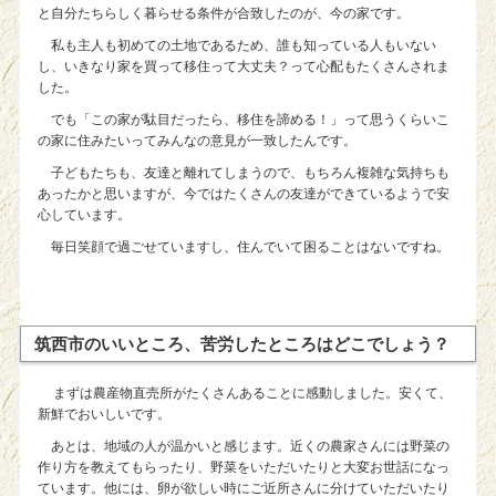
と自分たちらしく暮らせる条件が合致したのが、今の家です。
私も主人も初めての土地であるため、誰も知っている人もいない
し、いきなり家を買って移住って大丈夫？って心配もたくさんされま
した。
でも「この家が駄目だったら、移住を諦める！」って思うくらいこ
の家に住みたいってみんなの意見が一致したんです。
子どもたちも、友達と離れてしまうので、もちろん複雑な気持ちも
あったかと思いますが、今ではたくさんの友達ができているようで安
心しています。
毎日笑顔で過ごせていますし、住んでいて困ることはないですね。
筑西市のいいところ、苦労したところはどこでしょう？
まずは農産物直売所がたくさんあることに感動しました。安くて、
新鮮でおいしいです。
あとは、地域の人が温かいと感じます。近くの農家さんには野菜の
作り方を教えてもらったり、野菜をいただいたりと大変お世話になっ
ています。他には、卵が欲しい時にご近所さんに分けていただいたり