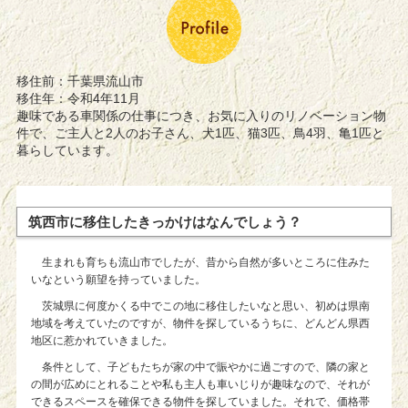
移住前：千葉県流山市
移住年：令和4年11月
趣味である車関係の仕事につき、お気に入りのリノベーション物
件で、ご主人と2人のお子さん、犬1匹、猫3匹、鳥4羽、亀1匹と
暮らしています。
筑西市に移住したきっかけはなんでしょう？
生まれも育ちも流山市でしたが、昔から自然が多いところに住みた
いなという願望を持っていました。
茨城県に何度かくる中でこの地に移住したいなと思い、初めは県南
地域を考えていたのですが、物件を探しているうちに、どんどん県西
地区に惹かれていきました。
条件として、子どもたちが家の中で賑やかに過ごすので、隣の家と
の間が広めにとれることや私も主人も車いじりが趣味なので、それが
できるスペースを確保できる物件を探していました。それで、価格帯