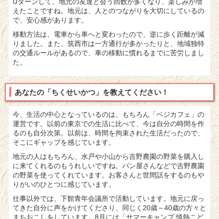
Uターンして、地元の友達と会う回数が多くなり、楽しみが増
えたことですね。地元は、人とのつながりを大切にしているの
で、安心感があります。
移動方法は、電車から車へと変わったので、逆に歩く距離が減
りました。また、筑西市は一方通行が多かったりと、地域独特
の交通ルールがあるので、車の移動に慣れるまでに苦労しまし
た。
あなたの「ちくせいかつ」を教えてください！
今、生活の中心となっているのは、もちろん「ベジカフェ」の
運営です。以前の東京での生活に比べて、今は自分の時間を作
るのも自分次第。以前は、時間を拘束された生活だったので、
そこにギャップを感じています。
地元の人はもちろん、水戸や小山から吉野農園の野菜を購入し
に来てくれるのもうれしいですね。パン屋さんなどで吉野農園
の野菜を使ってくれています。お客さんと世間話をするのもや
りがいのひとつに感じています。
仕事以外では、下館青年会議所で活動しています。地元に戻っ
てきた自分に声をかけてくださり、同じく20歳～40歳の方々と
まちおこしをしています。8月には「サマーキャンプ 情熱こど