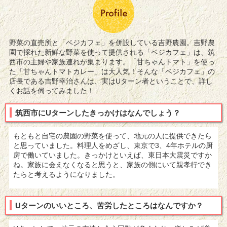
野菜の直売所と「ベジカフェ」を併設している吉野農園。吉野農
園で採れた新鮮な野菜を使って提供される「ベジカフェ」は、筑
西市の主婦や家族連れが集まります。「甘ちゃんトマト」を使っ
た「甘ちゃんトマトカレー」は大人気！そんな「ベジカフェ」の
店長である吉野幸治さんは、実はUターン者ということで、詳し
くお話を伺ってみました！
筑西市にUターンしたきっかけはなんでしょう？
もともと自宅の農園の野菜を使って、地元の人に提供できたら
と思っていました。料理人をめざし、東京で3、4年ホテルの厨
房で働いていました。きっかけといえば、東日本大震災ですか
ね。家族に会えなくなると思うと、家族の側にいて親孝行でき
たらと考えるようになりました。
Uターンのいいところ、苦労したところはなんですか？