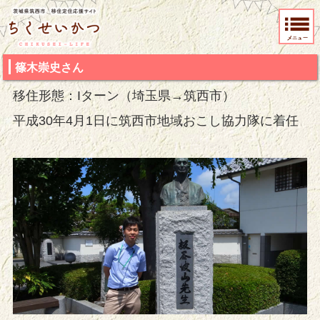
茨城県筑西市 移住定住応援サイト ちくせいかつ
篠木崇史さん
移住形態：Iターン（埼玉県→筑西市）
平成30年4月1日に筑西市地域おこし協力隊に着任