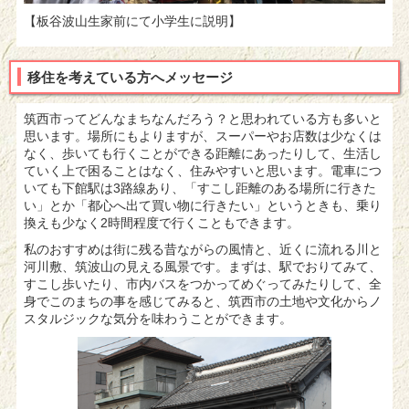
【板谷波山生家前にて小学生に説明】
移住を考えている方へメッセージ
筑西市ってどんなまちなんだろう？と思われている方も多いと
思います。場所にもよりますが、スーパーやお店数は少なくは
なく、歩いても行くことができる距離にあったりして、生活し
ていく上で困ることはなく、住みやすいと思います。電車につ
いても下館駅は3路線あり、「すこし距離のある場所に行きた
い」とか「都心へ出て買い物に行きたい」というときも、乗り
換えも少なく2時間程度で行くこともできます。
私のおすすめは街に残る昔ながらの風情と、近くに流れる川と
河川敷、筑波山の見える風景です。まずは、駅でおりてみて、
すこし歩いたり、市内バスをつかってめぐってみたりして、全
身でこのまちの事を感じてみると、筑西市の土地や文化からノ
スタルジックな気分を味わうことができます。