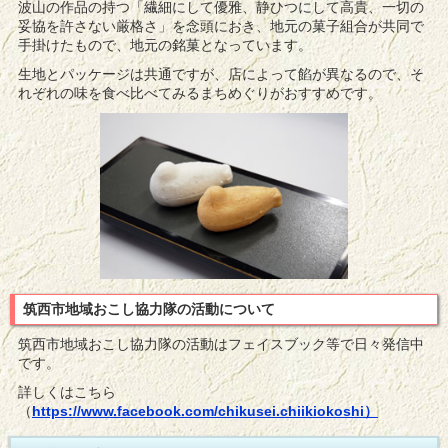
波山の作品の持つ「繊細にして優雅、静ひつにして高貴、一切の
妥協を許さない厳格さ」を念頭におき、地元の菓子組合が共同で
手掛けたもので、地元の銘菓となっています。
生地とパッケージは共通ですが、店によって餡が異なるので、そ
れぞれの味を食べ比べてみるまちめぐりがおすすめです。
筑西市地域おこし協力隊の活動について
筑西市地域おこし協力隊の活動はフェイスブック等で日々発信中
です。
詳しくはこちら
（
https://www.facebook.com/chikusei.chiikiokoshi）