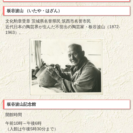
板谷波山 （いたや・はざん）
文化勲章受章 茨城県名誉県民 筑西市名誉市民
近代日本の陶芸界が生んだ不世出の陶芸家・板谷波山（1872-
1963）。
板谷波山記念館
開館時間
午前10時～午後6時
（入館は午後5時30分まで）