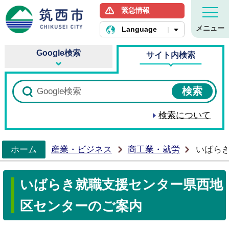
緊急情報
筑西市ホームページ
メニュー
Language
Google検索
サイト内検索
検索について
ホーム
産業・ビジネス
商工業・就労
いばら
>
いばらき就職支援センター県西地
区センターのご案内