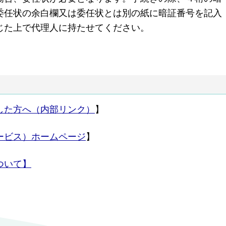
委任状の余白欄又は委任状とは別の紙に暗証番号を記入
じた上で
代理人に持たせてください
。
した方へ（内部リンク）
】
ービス）ホームページ
】
ついて】