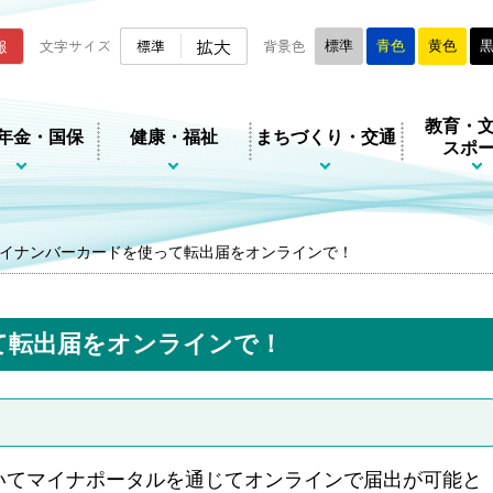
ムページ
拡大
報
文字サイズ
標準
背景色
標準
青色
黄色
教育・
年金・国保
健康・福祉
まちづくり・交通
スポ
イナンバーカードを使って転出届をオンラインで！
て転出届をオンラインで！
いてマイナポータルを通じてオンラインで届出が可能と