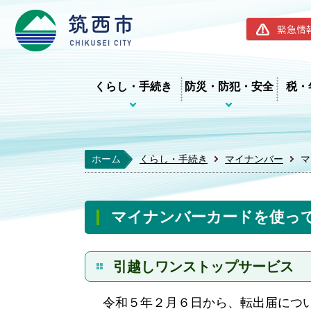
筑西市ホー
緊急情
くらし・手続き
防災・防犯・安全
税・
ホーム
くらし・手続き
マイナンバー
マ
マイナンバーカードを使っ
引越しワンストップサービス
令和５年２月６日から、転出届につ