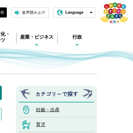
音声読み上げ
黒色
Language
文化・
産業・ビジネス
行政
ーツ
カテゴリーで探す
妊娠・出産
育児