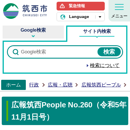
緊急情報
筑西市ホームページ
メニュー
Language
Google検索
サイト内検索
検索について
ホーム
行政
広報・広聴
広報筑西ピープル
>
広報筑西People No.260（令和5年
11月1日号）