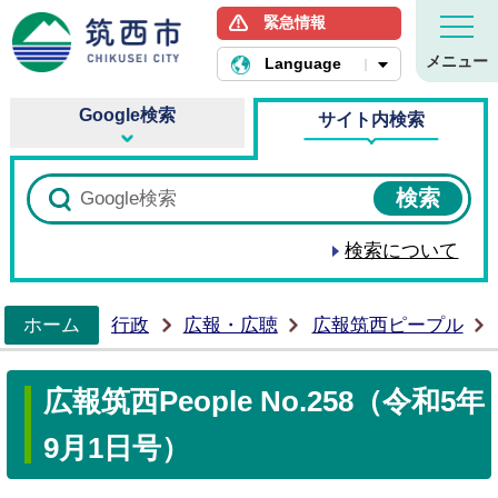
緊急情報
筑西市ホームページ
メニュー
Language
Google検索
サイト内検索
検索について
ホーム
行政
広報・広聴
広報筑西ピープル
>
広報筑西People No.258（令和5年
9月1日号）