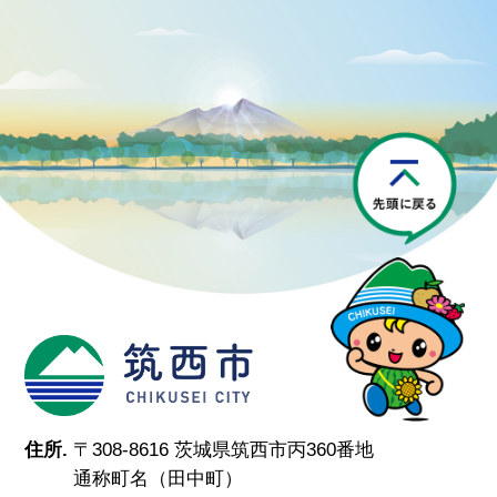
P
筑西市
住所.
〒308-8616 茨城県筑西市丙360番地
通称町名（田中町）