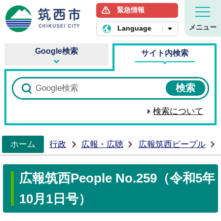
緊急情報
筑西市ホームページ
メニュー
Language
Google検索
サイト内検索
検索について
ホーム
行政
広報・広聴
広報筑西ピープル
>
広報筑西People No.259（令和5年
10月1日号）