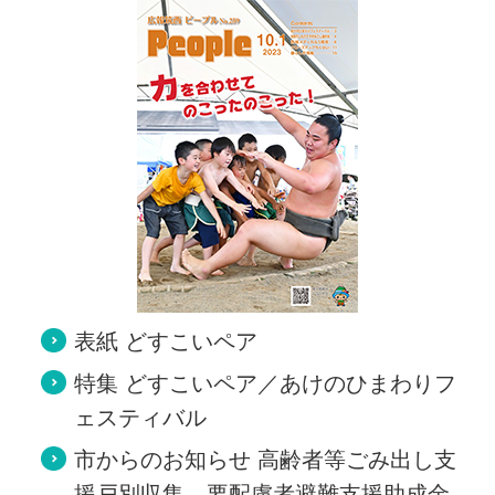
表紙 どすこいペア
特集 どすこいペア／あけのひまわりフ
ェスティバル
市からのお知らせ 高齢者等ごみ出し支
援戸別収集、要配慮者避難支援助成金