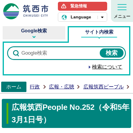
緊急情報
筑西市ホームページ
メニュー
Language
Google検索
サイト内検索
検索について
ホーム
行政
広報・広聴
広報筑西ピープル
>
広報筑西People No.252（令和5年
3月1日号）