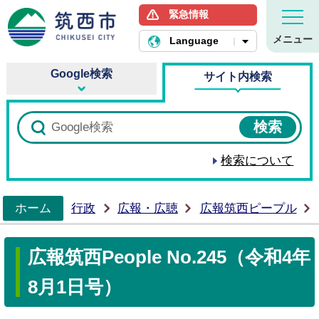
緊急情報
筑西市ホームページ
メニュー
Language
Google検索
サイト内検索
検索について
ホーム
行政
広報・広聴
広報筑西ピープル
>
広報筑西People No.245（令和4年
8月1日号）