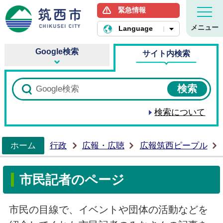
緊急情報
筑西市ホームページ
メニュー
Language
Google検索
サイト内検索
検索について
ホーム
行政
広報・広聴
広報筑西ピープル
>
市民記者のページ
市民の目線で、イベントや団体の活動などを