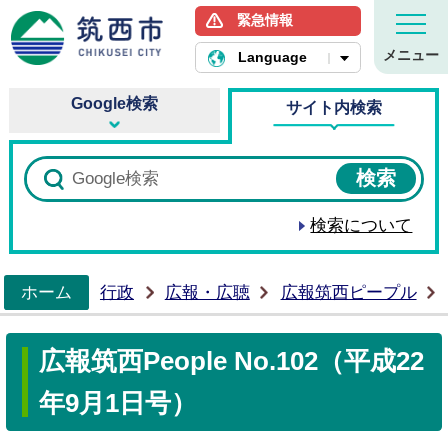
緊急情報
筑西市ホームページ
メニュー
Language
Google検索
サイト内検索
検索について
ホーム
行政
広報・広聴
広報筑西ピープル
>
広報筑西People No.102（平成22
年9月1日号）