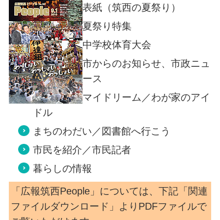
表紙（筑西の夏祭り）
夏祭り特集
中学校体育大会
市からのお知らせ、市政ニュ
ース
マイドリーム／わが家のアイ
ドル
まちのわだい／図書館へ行こう
市民を紹介／市民記者
暮らしの情報
「広報筑西People」については、下記「関連
ファイルダウンロード」よりPDFファイルで