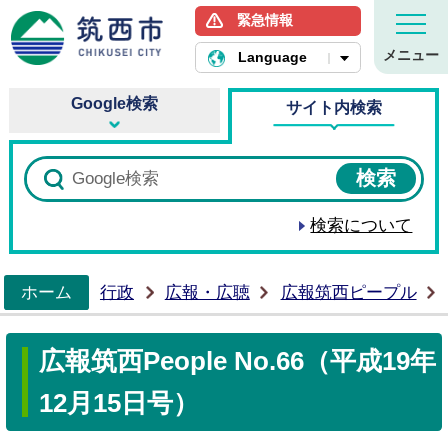
緊急情報
筑西市ホームページ
メニュー
Language
Google検索
サイト内検索
検索について
ホーム
行政
広報・広聴
広報筑西ピープル
>
広報筑西People No.66（平成19年
12月15日号）