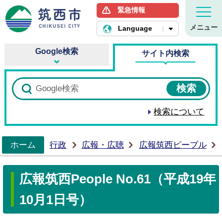
緊急情報
筑西市ホームページ
メニュー
Language
Google検索
サイト内検索
検索について
ホーム
行政
広報・広聴
広報筑西ピープル
>
広報筑西People No.61（平成19年
10月1日号）