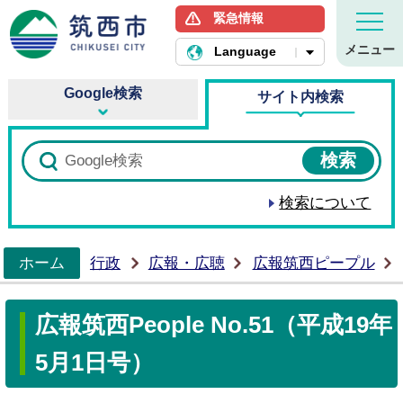
緊急情報
筑西市ホームページ
メニュー
Language
Google検索
サイト内検索
検索について
ホーム
行政
広報・広聴
広報筑西ピープル
>
広報筑西People No.51（平成19年
5月1日号）