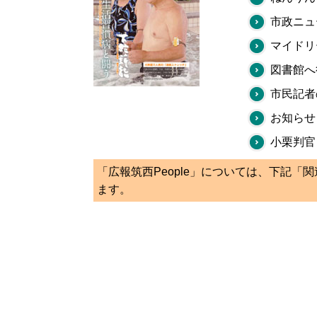
市政ニュ
マイドリ
図書館へ
市民記者
お知らせ
小栗判官
「広報筑西People」については、下記「
ます。