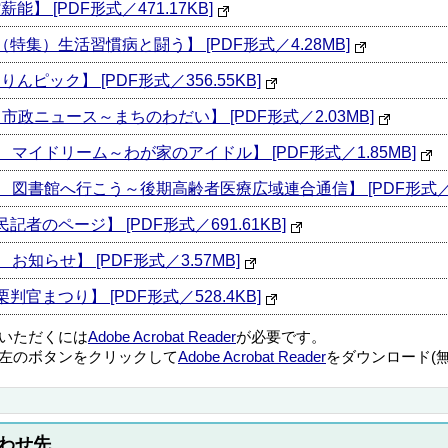
能】 [PDF形式／471.17KB]
 （特集）生活習慣病と闘う】 [PDF形式／4.28MB]
んピック】 [PDF形式／356.55KB]
1 市政ニュース～まちのわだい】 [PDF形式／2.03MB]
13 マイドリーム～わが家のアイドル】 [PDF形式／1.85MB]
18 図書館へ行こう～後期高齢者医療広域連合通信】 [PDF形式／3.
記者のページ】 [PDF形式／691.61KB]
 お知らせ】 [PDF形式／3.57MB]
判官まつり】 [PDF形式／528.4KB]
覧いただくには
Adobe Acrobat Reader
が必要です。
左のボタンをクリックして
Adobe Acrobat Reader
をダウンロード(
わせ先