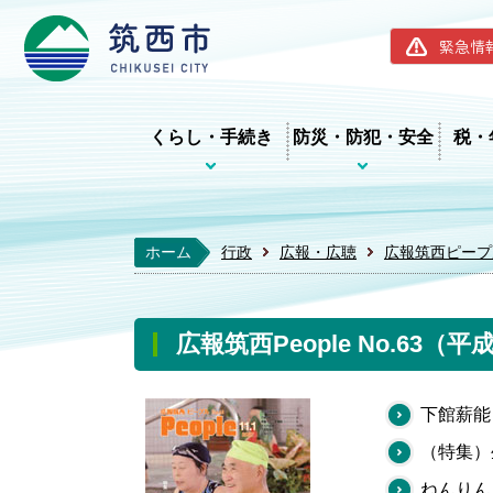
筑西市ホー
緊急情
くらし・手続き
防災・防犯・安全
税・
ホーム
行政
広報・広聴
広報筑西ピープ
広報筑西People No.63（平
下館薪能
（特集）
ねんりん