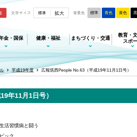
ムページ
拡大
報
文字サイズ
標準
背景色
標準
青色
黄色
教育・
年金・国保
健康・福祉
まちづくり・交通
スポ
ル
平成19年度
広報筑西People No.63（平成19年11月1日号）
成19年11月1日号）
生活習慣病と闘う
ピック