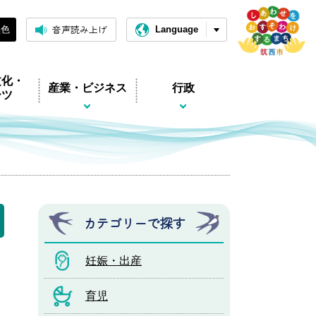
音声読み上げ
黒色
Language
文化・
産業・ビジネス
行政
ーツ
カテゴリーで探す
妊娠・出産
育児