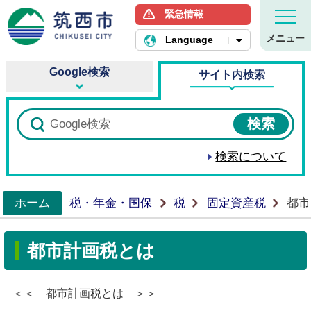
緊急情報
筑西市ホームページ
メニュー
Language
Google検索
サイト内検索
検索について
ホーム
税・年金・国保
税
固定資産税
都市
>
都市計画税とは
＜＜ 都市計画税とは ＞＞