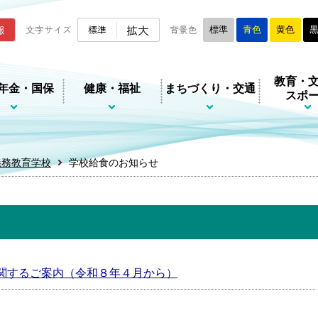
ムページ
拡大
報
文字サイズ
標準
背景色
標準
青色
黄色
教育・
年金・国保
健康・福祉
まちづくり・交通
スポ
義務教育学校
学校給食のお知らせ
関するご案内（令和８年４月から）