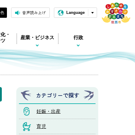
音声読み上げ
黒色
Language
文化・
産業・ビジネス
行政
ーツ
カテゴリーで探す
妊娠・出産
育児