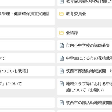
教育委員会の事務評価に
量管理・健康確保措置実施計
教育委員会
会議録
市内小中学校の講師募集
いて
中学生による市の花植
さつまいも栽培】
筑西市部活動地域展開 
ブ」について
地域クラブ等における中
施について（お願い）
筑西市の部活動地域展開