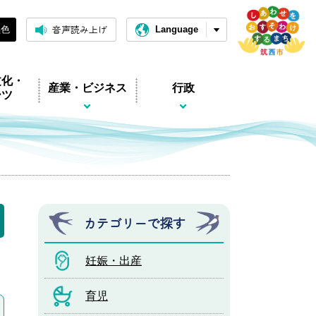
音声読み上げ
黒色
Language
文化・
産業・ビジネス
行政
ーツ
カテゴリーで探す
妊娠・出産
育児