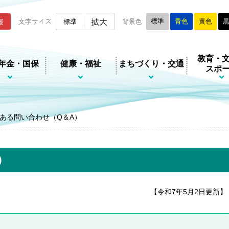
ムページ
拡大
報
文字サイズ
標準
背景色
標準
青色
黄色
教育・
年金・国保
健康・福祉
まちづくり・交通
スポ
ある問い合わせ（Q＆A）
）
【令和7年5月2日更新】