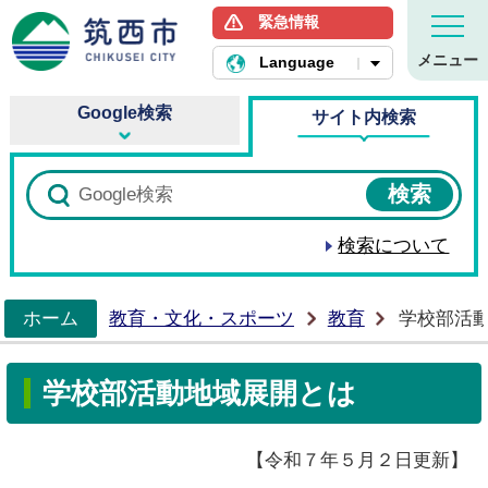
緊急情報
筑西市ホームページ
メニュー
Language
Google検索
サイト内検索
検索について
ホーム
教育・文化・スポーツ
教育
学校部活
>
学校部活動地域展開とは
【令和７年５月２日更新】