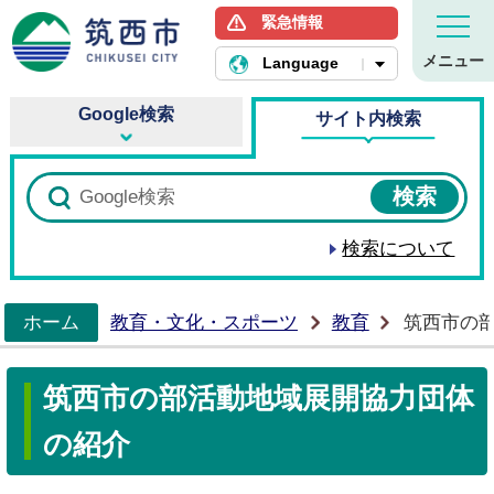
緊急情報
筑西市ホームページ
メニュー
Language
Google検索
サイト内検索
検索について
ホーム
教育・文化・スポーツ
教育
筑西市の
>
筑西市の部活動地域展開協力団体
の紹介