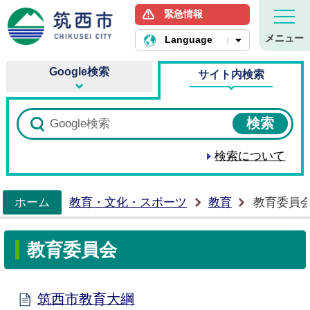
緊急情報
筑西市ホームページ
メニュー
Language
Google検索
サイト内検索
検索について
ホーム
教育・文化・スポーツ
教育
教育委員
>
教育委員会
筑西市教育大綱