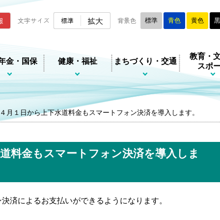
ムページ
拡大
報
文字サイズ
標準
背景色
標準
青色
黄色
教育・
年金・国保
健康・福祉
まちづくり・交通
スポ
４月１日から上下水道料金もスマートフォン決済を導入します。
水道料金もスマートフォン決済を導入しま
ン決済によるお支払いができるようになります。