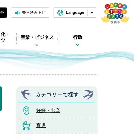
音声読み上げ
黒色
Language
文化・
産業・ビジネス
行政
ーツ
カテゴリーで探す
妊娠・出産
育児