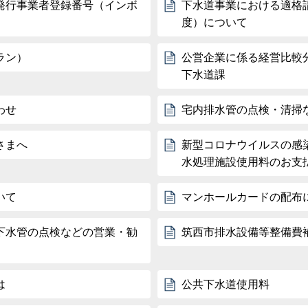
発行事業者登録番号（インボ
下水道事業における適格
度）について
ラン）
公営企業に係る経営比較
下水道課
わせ
宅内排水管の点検・清掃
さまへ
新型コロナウイルスの感
水処理施設使用料のお支
いて
マンホールカードの配布
下水管の点検などの営業・勧
筑西市排水設備等整備費
は
公共下水道使用料